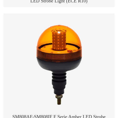
LED Strobe Light (ECE R10)
SM808AF-SM808IF F Serie Amber LED Strobe