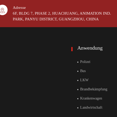
Adresse
6F, BLDG 7, PHASE 2, HUACHUANG, ANIMATION IND.
PARK, PANYU DISTRICT, GUANGZHOU, CHINA
Anwendung
Polizei
Bus
LKW
Brandbekämpfung
Krankenwagen
Landwirtschaft