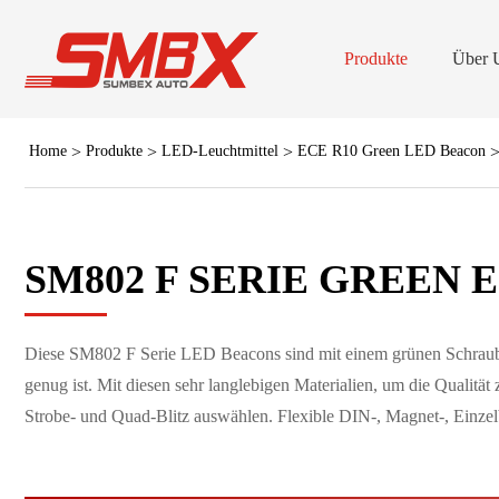
Produkte
Über 
Home
Produkte
LED-Leuchtmittel
ECE R10 Green LED Beacon
LED-Leu
Leuchtbalken in vo
LED Strobe
SM802 F SERIE GREEN 
LED L
V16 Notsign
Diese SM802 F Serie LED Beacons sind mit einem grünen Schraubve
genug ist. Mit diesen sehr langlebigen Materialien, um die Qualitä
Gabelstapler S
Strobe- und Quad-Blitz auswählen. Flexible DIN-, Magnet-, Einz
(Armaturenbrett/Deck) 