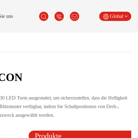
Sie uns
Global
ACON
LED Turm ausgestattet, um sicherzustellen, dass die Helligkeit
-Blitzmuster verfügbar, indem Sie Schaltpositionen von Dreh-,
gszweck ausgewählt werden.
CE R10
Produkte
CE R10